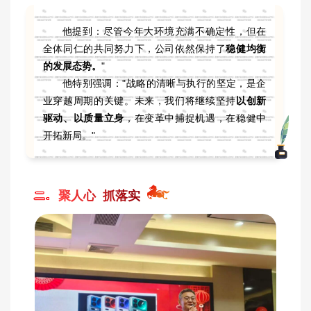
他提到：尽管今年大环境充满不确定性，但在
全体同仁的共同努力下，公司依然保持了
稳健均衡
的发展态势。
"
他特别强调："战略的清晰与执行的坚定，是企
业穿越周期的关键。未来，我们将继续坚持
以创新
驱动、以质量立身
，在变革中捕捉机遇，在稳健中
开拓新局。"
聚人心 抓落实
二.