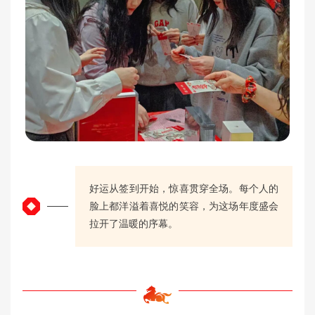
好运从签到开始，惊喜贯穿全场。每个人的
脸上都洋溢着喜悦的笑容，为这场年度盛会
拉开了温暖的序幕。