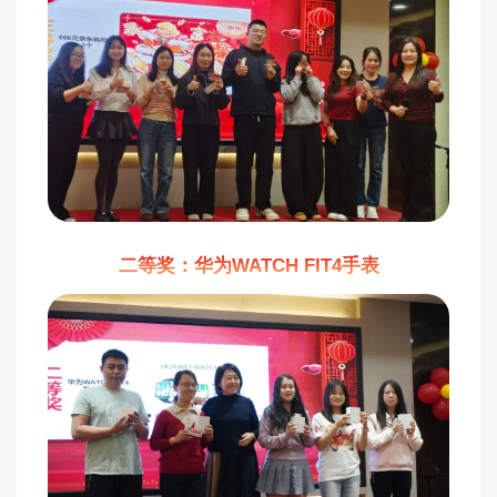
二等奖：华为WATCH FIT4手表